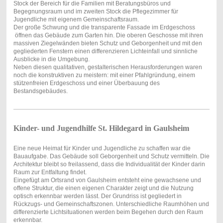
Stock der Bereich für die Familien mit Beratungsbüros und
Begegnungsraum und im zweiten Stock die Pflegezimmer für
Jugendliche mit eigenem Gemeinschaftsraum.
Der große Schwung und die transparente Fassade im Erdgeschoss
öffnen das Gebäude zum Garten hin. Die oberen Geschosse mit ihren
massiven Ziegelwänden bieten Schutz und Geborgenheit und mit den
gegliederten Fenstern einen differenzieren Lichteinfall und sinnliche
Ausblicke in die Umgebung.
Neben diesen qualitativen, gestalterischen Herausforderungen waren
noch die konstruktiven zu meistern: mit einer Pfahlgründung, einem
stützenfreien Erdgeschoss und einer Überbauung des
Bestandsgebäudes.
Kinder- und Jugendhilfe St. Hildegard in Gaulsheim
Eine neue Heimat für Kinder und Jugendliche zu schaffen war die
Bauaufgabe. Das Gebäude soll Geborgenheit und Schutz vermitteln. Die
Architektur bleibt so freilassend, dass die Individualität der Kinder darin
Raum zur Entfaltung findet.
Eingefügt am Ortsrand von Gaulsheim entsteht eine gewachsene und
offene Struktur, die einen eigenen Charakter zeigt und die Nutzung
optisch erkennbar werden lässt.
Der Grundriss ist gegliedert in
Rückzugs- und Gemeinschaftszonen. Unterschiedliche Raumhöhen und
differenzierte Lichtsituationen werden beim Begehen durch den Raum
erkennbar.