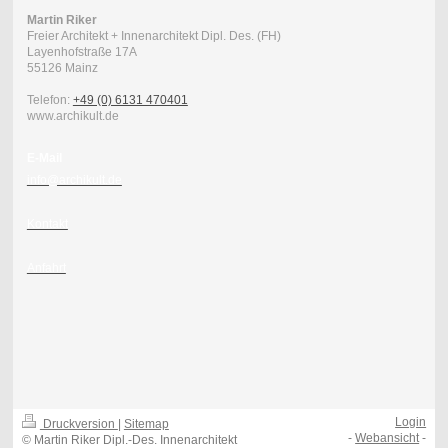
Martin Riker
Freier Architekt + Innenarchitekt Dipl. Des. (FH)
Layenhofstraße 17A
55126
Mainz
Telefon:
+49 (0) 6131 470401
www.archikult.de
E-Mail
info@archikult.de
Kontakt
Anfahrt
Login
Druckversion
|
Sitemap
-
Webansicht
-
© Martin Riker Dipl.-Des. Innenarchitekt