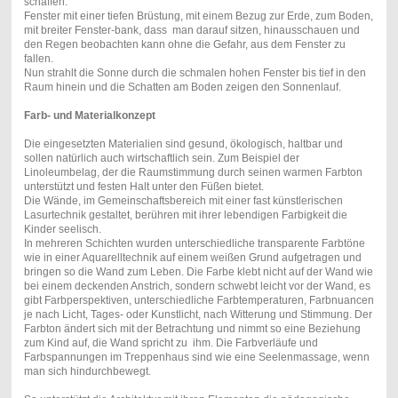
schaffen.
Fenster mit einer tiefen Brüstung, mit einem Bezug zur Erde, zum Boden,
mit breiter Fenster-bank, dass man darauf sitzen, hinausschauen und
den Regen beobachten kann ohne die Gefahr, aus dem Fenster zu
fallen.
Nun strahlt die Sonne durch die schmalen hohen Fenster bis tief in den
Raum hinein und die Schatten am Boden zeigen den Sonnenlauf.
Farb- und Materialkonzept
Die eingesetzten Materialien sind gesund, ökologisch, haltbar und
sollen natürlich auch wirtschaftlich sein. Zum Beispiel der
Linoleumbelag, der die Raumstimmung durch seinen warmen Farbton
unterstützt und festen Halt unter den Füßen bietet.
Die Wände, im Gemeinschaftsbereich mit einer fast künstlerischen
Lasurtechnik gestaltet, berühren mit ihrer lebendigen Farbigkeit die
Kinder seelisch.
In mehreren Schichten wurden unterschiedliche transparente Farbtöne
wie in einer Aquarelltechnik auf einem weißen Grund aufgetragen und
bringen so die Wand zum Leben. Die Farbe klebt nicht auf der Wand wie
bei einem deckenden Anstrich, sondern schwebt leicht vor der Wand, es
gibt Farbperspektiven, unterschiedliche Farbtemperaturen, Farbnuancen
je nach Licht, Tages- oder Kunstlicht, nach Witterung und Stimmung. Der
Farbton ändert sich mit der Betrachtung und nimmt so eine Beziehung
zum Kind auf, die Wand spricht zu ihm. Die Farbverläufe und
Farbspannungen im Treppenhaus sind wie eine Seelenmassage, wenn
man sich hindurchbewegt.